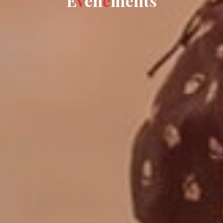
É
v
è
n
e
m
e
n
t
s